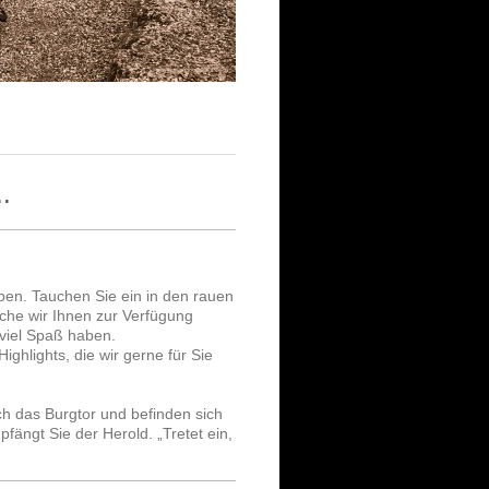
.
aben. Tauchen Sie ein in den rauen
che wir Ihnen zur Verfügung
 viel Spaß haben.
ghlights, die wir gerne für Sie
ch das Burgtor und befinden sich
ängt Sie der Herold. „Tretet ein,