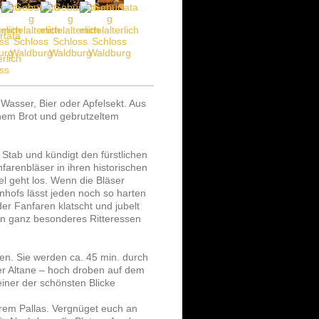
Wasser, Bier oder Apfelsekt. Aus
enem Brot und gebrutzeltem
Stab und kündigt den fürstlichen
arenbläser in ihren historischen
 geht los. Wenn die Bläser
nhofs lässt jeden noch so harten
 Fanfaren klatscht und jubelt
in ganz besonderes Ritteressen
gen. Sie werden ca. 45 min. durch
er Altane – hoch droben auf dem
iner der schönsten Blicke
rem Pallas. Vergnüget euch an