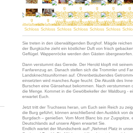
Sie treten in den überwältigenden Burghof. Mägde reichen 
der Burgküche zieht ein köstlicher Duft von frisch geback
Geflügel. Wappenröcke werden den Gästen übergeworfen.
Dann verstummt das Gerede. Der Herold klopft mit seinem 
Fanfarenzug an. Danach stellen sich die Trommler und Fanf
Landsknechtsuniformen auf. Ohrenbetäubendes Getrommel
einsetzten wird manches Auge feucht. Die Akustik des Inne
Burschen eine Gänsehaut bekommen. Nach verstummen der
die Menge. Kommet in die Gewölbekeller der Waldburg - e
erwartet Euch.
Jetzt tritt der Truchsess heran, um Euch sein Reich zu zei
die Burg geführt, können anschließend den Ausblick von d
Burgdach – genießen. Vom Mont Blanc bis zur Zugspitze, e
Deutschlands auf unsere Alpen erwartet Sie.
Endlich wartet der Mundschenk auf! „Nehmet Platz in unse