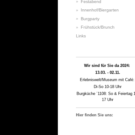
Festabend
Innenhof/Biergarten
Burgparty
Frühstück/Brunch
Links
Wir sind für Sie da 2024:
13.03. - 02.11.
Erlebniswelt/Museum mit Café
Di-So 10-18 Uhr
Burgküche ´1108: So & Feiertag 
17 Uhr
Hier finden Sie uns: