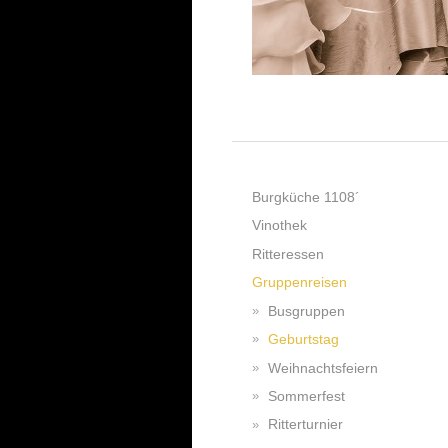
Burgküche 1108´
Vinothek
Ritteressen
Gruppenreisen
Busgruppen
Geburtstag
Weihnachtsfeiern
Sommerfest
Ritterturnier