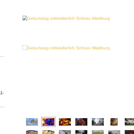
:
11-