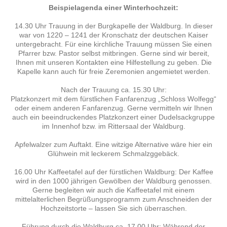
Beispielagenda einer Winterhochzeit:
14.30 Uhr Trauung in der Burgkapelle der Waldburg. In dieser
war von 1220 – 1241 der Kronschatz der deutschen Kaiser
untergebracht. Für eine kirchliche Trauung müssen Sie einen
Pfarrer bzw. Pastor selbst mitbringen. Gerne sind wir bereit,
Ihnen mit unseren Kontakten eine Hilfestellung zu geben. Die
Kapelle kann auch für freie Zeremonien angemietet werden.
Nach der Trauung ca. 15.30 Uhr:
Platzkonzert mit dem fürstlichen Fanfarenzug „Schloss Wolfegg“
oder einem anderen Fanfarenzug. Gerne vermitteln wir Ihnen
auch ein beeindruckendes Platzkonzert einer Dudelsackgruppe
im Innenhof bzw. im Rittersaal der Waldburg.
Apfelwalzer zum Auftakt. Eine witzige Alternative wäre hier ein
Glühwein mit leckerem Schmalzggebäck.
16.00 Uhr Kaffeetafel auf der fürstlichen Waldburg: Der Kaffee
wird in den 1000 jährigen Gewölben der Waldburg genossen.
Gerne begleiten wir auch die Kaffeetafel mit einem
mittelalterlichen Begrüßungsprogramm zum Anschneiden der
Hochzeitstorte – lassen Sie sich überraschen.
Führung durch die Waldburg ca. 17.00 Uhr: Während der