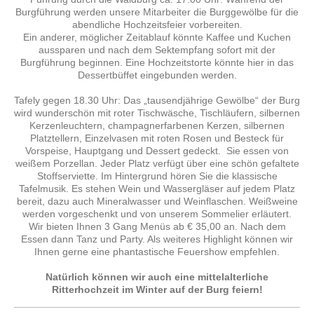
Burgführung werden unsere Mitarbeiter die Burggewölbe für die
abendliche Hochzeitsfeier vorbereiten.
Ein anderer, möglicher Zeitablauf könnte Kaffee und Kuchen
aussparen und nach dem Sektempfang sofort mit der
Burgführung beginnen. Eine Hochzeitstorte könnte hier in das
Dessertbüffet eingebunden werden.
Tafely gegen 18.30 Uhr: Das „tausendjährige Gewölbe“ der Burg
wird wunderschön mit roter Tischwäsche, Tischläufern, silbernen
Kerzenleuchtern, champagnerfarbenen Kerzen, silbernen
Platztellern, Einzelvasen mit roten Rosen und Besteck für
Vorspeise, Hauptgang und Dessert gedeckt. Sie essen von
weißem Porzellan. Jeder Platz verfügt über eine schön gefaltete
Stoffserviette. Im Hintergrund hören Sie die klassische
Tafelmusik. Es stehen Wein und Wassergläser auf jedem Platz
bereit, dazu auch Mineralwasser und Weinflaschen. Weißweine
werden vorgeschenkt und von unserem Sommelier erläutert.
Wir bieten Ihnen 3 Gang Menüs ab € 35,00 an. Nach dem
Essen dann Tanz und Party. Als weiteres Highlight können wir
Ihnen gerne eine phantastische Feuershow empfehlen.
Natürlich können wir auch eine mittelalterliche
Ritterhochzeit im Winter auf der Burg feiern!