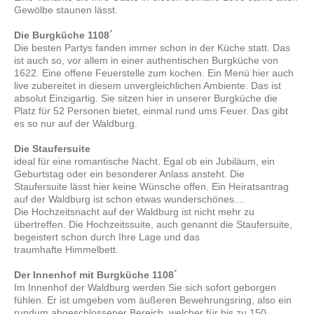
Gewölbe staunen lässt.
Die Burgküche 1108´
Die besten Partys fanden immer schon in der Küche statt. Das
ist auch so, vor allem in einer authentischen Burgküche von
1622. Eine offene Feuerstelle zum kochen. Ein Menü hier auch
live zubereitet in diesem unvergleichlichen Ambiente. Das ist
absolut Einzigartig. Sie sitzen hier in unserer Burgküche die
Platz für 52 Personen bietet, einmal rund ums Feuer. Das gibt
es so nur auf der Waldburg.
Die Staufersuite
ideal für eine romantische Nacht. Egal ob ein Jubiläum, ein
Geburtstag oder ein besonderer Anlass ansteht. Die
Staufersuite lässt hier keine Wünsche offen. Ein Heiratsantrag
auf der Waldburg ist schon etwas wunderschönes....
Die Hochzeitsnacht auf der Waldburg ist nicht mehr zu
übertreffen. Die Hochzeitssuite, auch genannt die Staufersuite,
begeistert schon durch Ihre Lage und das
traumhafte Himmelbett.
Der Innenhof mit Burgküche 1108´
Im Innenhof der Waldburg werden Sie sich sofort geborgen
fühlen. Er ist umgeben vom äußeren Bewehrungsring, also ein
rundum abgeschlossener Bereich, welcher für bis zu 150