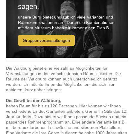
sagen,
unsere Burg bietet unglaublich viele Varianten und
Raumkombinationen an. Durch die Kombinationen
mit dem Museum haben wir immer einen Plan B...
Gruppenveranstaltungen
Die Waldburg bietet eine Vielzahl an Möglichkeiten für
Veranstaltungen in den verschiedensten Räumlichkeiten. Die
Räume der Waldburg können auch unterschiedlich genutzt
werden. Ich möchte Ihnen die Möglichkeiten, die sich hier
anbieten, kurz näher bringen:
Die Gewölbe der Waldburg,
haben Raum für bis zu 120 Personen. Hier können wir Ihnen
verschiedene Eindeckvarianten anbieten. Gerne im Stile des 12.
Jahrhunderts. Dazu bieten wir Ihnen passende Speisen und ein
passendes Rahmenprogramm an. Eine andere Variante ist z.B.
mit bordaux farbener Tischwäsche und silbernen Platztellern.
Eine Variante die Ihre Gäste in diesen beinahe 1000 Jahre alten